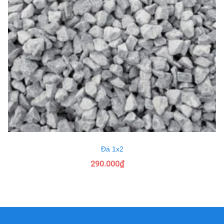
Đá 1x2
290.000₫