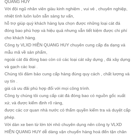
QUANG HUY
Với đội ngũ nhân viên giàu kinh nghiệm , vui vẻ , chuyên nghiệp,
nhiệt tình luôn luôn sẵn sàng tư vấn,
hỗ trợ giúp quý khách hàng lựa chọn được những loại cát đá
đóng bao phù hợp và hiệu quả nhưng vẫn tiết kiệm được chi phí
cho khách hàng.
Công ty VLXD HIỀN QUANG HUY chuyên cung cấp đa dạng và
mẫu mã về sản phẩm,
ngoài cát đá đóng bao còn có các loại cát xây dựng , đá xây dựng
và gạch các loại .
Chúng tôi đảm bảo cung cấp hàng đúng quy cách , chất lượng và
uy tín .
giá cả ưu đãi phù hợp đối với mọi công trình.
Công ty chúng tôi cung cấp cát đá đóng bao có nguồn gốc xuất
xứ, và được kiểm định rõ ràng,
được các cơ quan nhà nước có thẩm quyền kiểm tra và duyệt cấp
phép.
Với dàn xe ben từ lớn tới nhỏ chuyên dụng nên công ty VLXD
HIỀN QUANG HUY dễ dàng vận chuyển hàng hoá đến tận chân