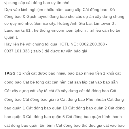
vị cung cấp cát đóng bao uy tín nhé.
Dựa vào kinh nghiệm nhiều năm cung cấp Cát đóng bao, Đá
đóng bao & Gạch tuynel đóng bao cho các dự án xây dựng chung
cư quy mô như: Sunrise city, Hoàng Anh Gia Lai, Limtower 3 ,
Landmarks 81 , hệ thống vincom toàn tphcm …nhiều căn hộ tại
Quận 1
Hãy liên hệ với chúng tôi qua HOTLINE : 0902.200.388 -
0937.101.333 ( zalo ) để được tư vẫn báo giá
TAGS :
1 khối cát được bao nhiêu bao
Bao nhiêu tiền 1 khối cát
đóng bao
Cát bê tông
cát cán nền
cát san lấp
cát vào bao sẵn
Cát xây dựng
cát xây tô
cát đá xây dựng
cát đá đóng bao
Cát
đóng bao
Cát đóng bao giá rẻ
Cát đóng bao Phú nhuận
Cát đóng
bao quận 1
Cát đóng bao quận 10
Cát đóng bao quận 2
Cát đóng
bao quận 3
Cát đóng bao quận 5
Cát đóng bao quận bình thạnh
cát đóng bao quận tân bình
Cát đóng bao thủ đức
giá cát vào bao