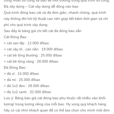
công nhân thi công và bảo vệ môi trường trong quá trình thi công.
Đá xây dựng – Cát xây dựng dễ đóng vào bao
Quá trình đóng bao cát và đá đơn giản, nhanh chóng. quá trình
này không đòi hỏi kỹ thuật cao nên giúp tiết kiệm thời gian và chi
phí cho quá trình xây dựng.
Sau đây là bảng giá chi tiết cát đá đóng bao sẵn
Cát Đóng Bao :
+ cát san lấp : 12.000 đ/bao
+ cát xây tô , cán nền : 19.000 đ/bao
+ cát bê tông thường : 25.000 đ/bao
+ cát bê tông vàng : 28.000 đ/bao
Đá Đóng Bao :
+ đá xỉ : 15.000 đ/bao
+ đá mi : 25.000 đ/bao
+ đá 1x2 đen : 28.000 đ/bao
+ đá 1x2 xanh : 32.000 đ/bao
Lưu ý: Bảng báo giá cát đóng bao phụ thuộc rất nhiều vào khối
lượng/ trọng lượng riêng của mỗi bao. Hy vọng quý khách hàng
hãy có cái nhìn khách quan để có thể lựa chọn cho mình một đơn