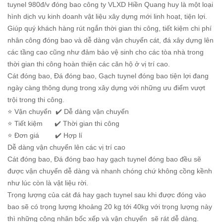
tuynel 980đ/v đóng bao công ty VLXD Hiền Quang huy là một loại
hình dịch vụ kinh doanh vật liệu xây dựng mới linh hoạt, tiện lợi.
Giúp quý khách hàng rút ngắn thời gian thi công, tiết kiệm chi phí
nhân công đóng bao và dễ dàng vận chuyển cát, đá xây dựng lên
các tầng cao cũng như đảm bảo vệ sinh cho các tòa nhà trong
thời gian thi công hoàn thiện các căn hộ ở vị trí cao.
Cát đóng bao, Đá đóng bao, Gạch tuynel đóng bao tiện lợi đang
ngày càng thông dụng trong xây dựng với những ưu điểm vượt
trội trong thi công.
⭐️ Vận chuyển ✔️ Dễ dàng vận chuyển
⭐️ Tiết kiệm ✔️ Thời gian thi công
⭐️ Đơn giá ✔️ Hợp lí
Dễ dàng vận chuyển lên các vị trí cao
Cát đóng bao, Đá đóng bao hay gạch tuynel đóng bao đều sẽ
được vận chuyển dễ dàng và nhanh chóng chứ không cồng kềnh
như lúc còn là vật liệu rời.
Trọng lượng của cát đá hay gạch tuynel sau khi được đóng vào
bao sẽ có trọng lượng khoảng 20 kg tới 40kg với trọng lượng này
thì những công nhân bốc xếp và vận chuyển sẽ rát dễ dàng.