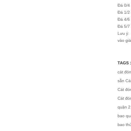
Đá 0/4
Đá 1/2
Đá 4/6
Đá 5/7
Lưu ý:
vào giá
TAGS 
cát đó
sẵn
Cá
Cát đó
Cát đó
quận 2
bao qu
bao th