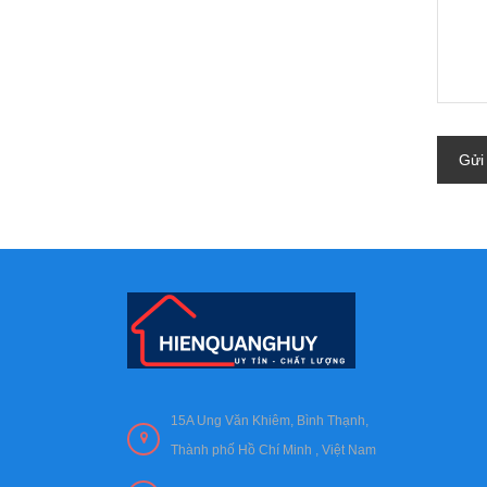
Gửi
15A Ung Văn Khiêm, Bình Thạnh,
Thành phố Hồ Chí Minh , Việt Nam