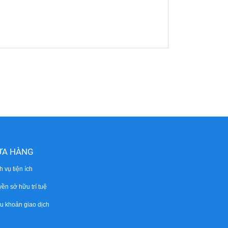
ỬA HÀNG
h vụ tiện ích
̀n sở hữu trí tuệ
̀u khoản giao dịch