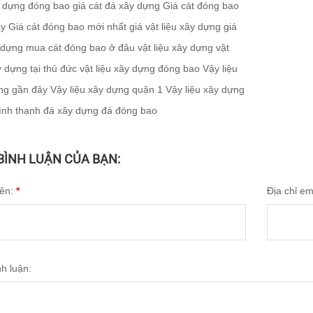
y dựng đóng bao
giá cát đá xây dựng
Giá cát đóng bao
ay
Giá cát đóng bao mới nhất
giá vật liệu xây dựng
giá
 dựng
mua cát đóng bao ở đâu
vật liệu xây dựng
vật
y dựng tại thủ đức
vật liệu xây dựng đóng bao
Vậy liệu
ng gần đây
Vậy liệu xây dựng quận 1
Vậy liệu xây dựng
ình thạnh
đá xây dựng
đá đóng bao
 BÌNH LUẬN CỦA BẠN:
tên:
*
Địa chỉ em
nh luận: