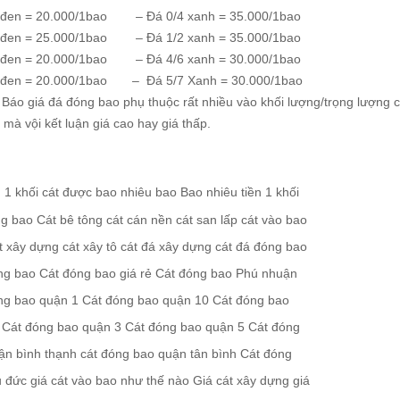
 đen = 20.000/1bao – Đá 0/4 xanh = 35.000/1bao
 đen = 25.000/1bao – Đá 1/2 xanh = 35.000/1bao
 đen = 20.000/1bao – Đá 4/6 xanh = 30.000/1bao
 đen = 20.000/1bao – Đá 5/7 Xanh = 30.000/1bao
 Báo giá đá đóng bao phụ thuộc rất nhiều vào khối lượng/trọng lượng
 mà vội kết luận giá cao hay giá thấp.
:
1 khối cát được bao nhiêu bao
Bao nhiêu tiền 1 khối
ng bao
Cát bê tông
cát cán nền
cát san lấp
cát vào bao
t xây dựng
cát xây tô
cát đá xây dựng
cát đá đóng bao
ng bao
Cát đóng bao giá rẻ
Cát đóng bao Phú nhuận
ng bao quận 1
Cát đóng bao quận 10
Cát đóng bao
Cát đóng bao quận 3
Cát đóng bao quận 5
Cát đóng
ận bình thạnh
cát đóng bao quận tân bình
Cát đóng
ủ đức
giá cát vào bao như thế nào
Giá cát xây dựng
giá