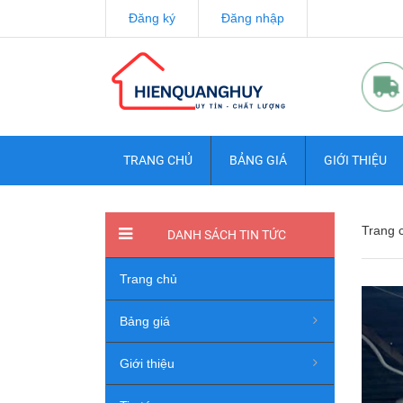
Đăng ký
Đăng nhập
TRANG CHỦ
BẢNG GIÁ
GIỚI THIỆU
Trang 
DANH SÁCH TIN TỨC
Trang chủ
Bảng giá
Giới thiệu