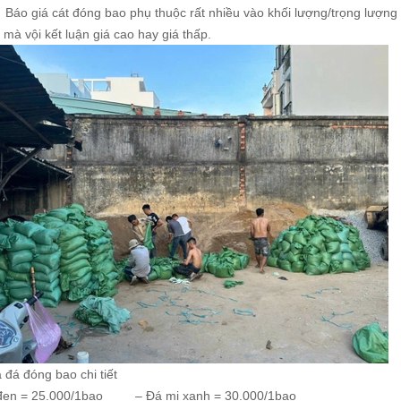
 Báo giá cát đóng bao phụ thuộc rất nhiều vào khối lượng/trọng lượn
 mà vội kết luận giá cao hay giá thấp.
 đá đóng bao chi tiết
đen = 25.000/1bao – Đá mi xanh = 30.000/1bao