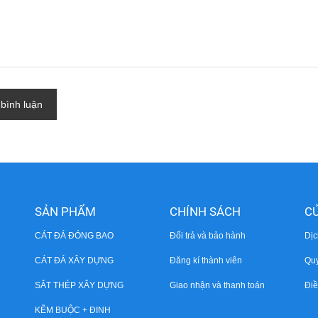
 bình luận
SẢN PHẨM
CHÍNH SÁCH
C
CÁT ĐÁ ĐÓNG BAO
Đổi trả và bảo hành
Dịc
CÁT ĐÁ XÂY DỰNG
Đăng kí thành viên
Quyê
SẮT THÉP XÂY DỰNG
Giao nhận và thanh toán
Điê
KẼM BUỘC + ĐINH