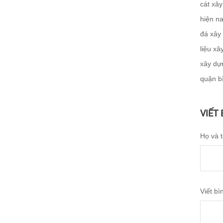
cát xâ
hiện n
đá xây
liệu xâ
xây dự
quận b
VIẾT
Họ và 
Viết bì