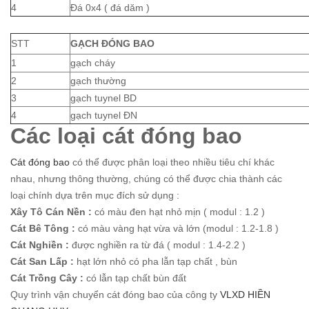
4
Đá 0x4 ( đá dăm )
STT
GẠCH ĐÓNG BAO
1
gạch cháy
2
gạch thường
3
gạch tuynel BD
4
gạch tuynel ĐN
Các loại cát đóng bao
Cát đóng bao
có thể được phân loại theo nhiều tiêu chí khác
nhau, nhưng thông thường, chúng có thể được chia thành các
loại chính dựa trên mục đích sử dụng :
Xây Tô Cán Nền :
có màu đen hạt nhỏ mịn ( modul : 1.2 )
Cát Bê Tông :
có màu vàng hạt vừa và lớn (modul : 1.2-1.8 )
Cát Nghiền :
được nghiền ra từ đá ( modul : 1.4-2.2 )
Cát San Lấp :
hạt lớn nhỏ có pha lẫn tạp chất , bùn
Cát Trồng Cây :
có lẫn tạp chất bùn đất
Quy trình vận chuyển cát đóng bao của công ty
VLXD HIỀN