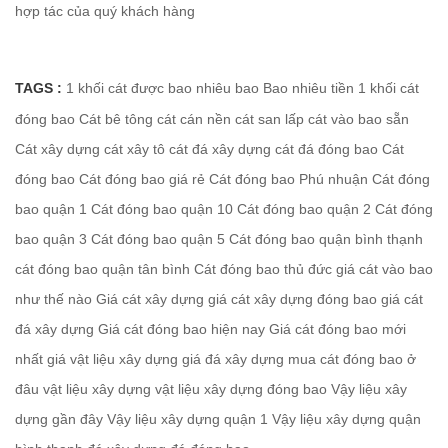
hợp tác của quý khách hàng
TAGS :
1 khối cát được bao nhiêu bao
Bao nhiêu tiền 1 khối cát
đóng bao
Cát bê tông
cát cán nền
cát san lấp
cát vào bao sẵn
Cát xây dựng
cát xây tô
cát đá xây dựng
cát đá đóng bao
Cát
đóng bao
Cát đóng bao giá rẻ
Cát đóng bao Phú nhuận
Cát đóng
bao quận 1
Cát đóng bao quận 10
Cát đóng bao quận 2
Cát đóng
bao quận 3
Cát đóng bao quận 5
Cát đóng bao quận bình thạnh
cát đóng bao quận tân bình
Cát đóng bao thủ đức
giá cát vào bao
như thế nào
Giá cát xây dựng
giá cát xây dựng đóng bao
giá cát
đá xây dựng
Giá cát đóng bao hiện nay
Giá cát đóng bao mới
nhất
giá vật liệu xây dựng
giá đá xây dựng
mua cát đóng bao ở
đâu
vật liệu xây dựng
vật liệu xây dựng đóng bao
Vậy liệu xây
dựng gần đây
Vậy liệu xây dựng quận 1
Vậy liệu xây dựng quận