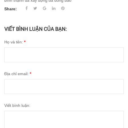
bình thạnh
đá xây dựng
đá đóng bao
Share:
VIẾT BÌNH LUẬN CỦA BẠN:
Họ và tên:
*
Địa chỉ email:
*
Viết bình luận: