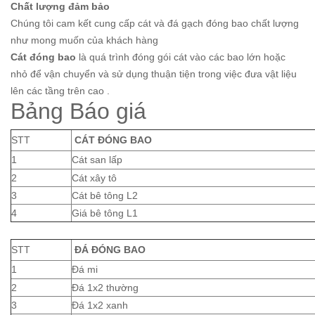
Chất lượng đảm bảo
Chúng tôi cam kết cung cấp cát và đá gạch đóng bao chất lượng
như mong muốn của khách hàng
Cát đóng bao
là quá trình đóng gói cát vào các bao lớn hoặc
nhỏ để vận chuyển và sử dụng thuận tiện trong việc đưa vật liệu
lên các tầng trên cao .
Bảng Báo giá
STT
CÁT ĐÓNG BAO
1
Cát san lấp
2
Cát xây tô
3
Cát bê tông L2
4
Giá bê tông L1
STT
ĐÁ ĐÓNG BAO
1
Đá mi
2
Đá 1x2 thường
3
Đá 1x2 xanh