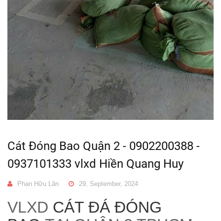
Cát Đóng Bao Quận 2 - 0902200388 -
0937101333 vlxd Hiền Quang Huy
Phan Hữu Lân
29, September, 2024
VLXD
CÁT ĐÁ ĐÓNG