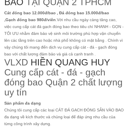
BAO
TẠI QUẬN 2 TPHCM
Cát đóng bao 12.000đ/bao , Đá đóng bao 15.000đ/bao
,Gạch đóng bao
980đ/viên
.Với nhu cầu ngày càng tăng cao,
việc cung cấp cát đá gạch đóng bao theo tiêu chí NHANH - GỌN -
TỐI ƯU nhằm đảm bảo vệ sinh môi trường phù hợp vận chuyển
lên các tầng trên cao hoặc nhà phố không có mặt bằng . Chính vì
vậy chúng tôi mang đến dịch vụ cung cấp cát - đá - gạch đóng
bao với chất lượng đảm bảo và giá cả cạnh tranh .
VLXD
HIỀN QUANG HUY
Cung cấp cát - đá - gạch
đóng bao Quận 2 chất lượng
uy tín
Sản phẩm đa dạng
Chúng tôi cung cấp các loại CÁT ĐÁ GẠCH ĐÓNG SẴN VÀO BAO
đa dạng về kích thước và chủng loại để đáp ứng nhu cầu của
từng công trình xây dựng.