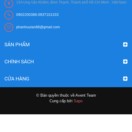
15A Ung Văn Khiêm, Bình Thạnh, Thành phố Hồ Chí Minh , Việt Nam
0902200388-0937101333
phanhuulan88@gmail.com
SẢN PHẨM
CHÍNH SÁCH
CỬA HÀNG
© Bản quyền thuộc về Avent Team
Cung cấp bởi
Sapo