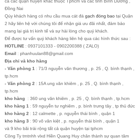
cả các quận huyện khác thuộc Tphcm và các tỉnh Bình Dương ,
Đồng Nai
Qúy khách hàng có nhu cầu mua cát đá
gạch đóng bao
tại Quận
2 hãy liên hệ với chúng tôi để nhận giá ưu đãi nhất, đảm bảo
mang lại giá trị kinh tế và sự hài lòng cho quý khách.
Để được tư vấn quý khách hàng liên hệ qua các hình thức sau :
HOTLINE
: 0937101333 - 0902200388 ( ZALO)
Email
: phanhuulan88@gmail.com
Địa chỉ
và kho hàng
- Văn phòng 1
: 71/3 nguyễn văn thương , p. 25 , Q. bình thạnh ,
tp.hcm
- Văn phòng 2
: 15A ung văn khiêm , p. 25 , Q. bình thạnh ,
tp.hcm
kho hàng
: 360 ung văn khiêm , p. 25 , Q. bình thạnh , tp.hcm
kho hàng 1
: 59 nguyễn tư nghiêm , p. bình trưng tây , tp thủ đức
kho hàng 2
: 12 calmette , p. nguyễn thái bình , quận 1
kho hàng 3
: 90 võ văn kiệt , p. nguyễn thái bình , quận 1
và 9 kho bãi trải rộng tất cả quận huyện tại tphcm
Công Ty tmtnhh vlxd Hiền Quang Huy chân thành sự quan tâm