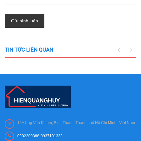
Gửi bình luận
TIN TỨC LIÊN QUAN
15A Ung Văn Khiêm, Bình Thạnh, Thành phố Hồ Chí Minh , Việt Nam
0902200388-0937101333