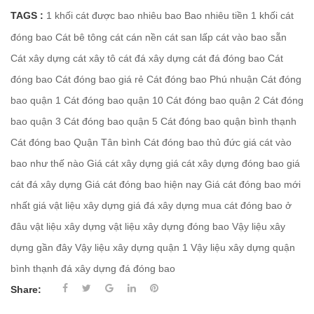
TAGS :
1 khối cát được bao nhiêu bao
Bao nhiêu tiền 1 khối cát
đóng bao
Cát bê tông
cát cán nền
cát san lấp
cát vào bao sẵn
Cát xây dựng
cát xây tô
cát đá xây dựng
cát đá đóng bao
Cát
đóng bao
Cát đóng bao giá rẻ
Cát đóng bao Phú nhuận
Cát đóng
bao quận 1
Cát đóng bao quận 10
Cát đóng bao quận 2
Cát đóng
bao quận 3
Cát đóng bao quận 5
Cát đóng bao quận bình thạnh
Cát đóng bao Quận Tân bình
Cát đóng bao thủ đức
giá cát vào
bao như thế nào
Giá cát xây dựng
giá cát xây dựng đóng bao
giá
cát đá xây dựng
Giá cát đóng bao hiện nay
Giá cát đóng bao mới
nhất
giá vật liệu xây dựng
giá đá xây dựng
mua cát đóng bao ở
đâu
vật liệu xây dựng
vật liệu xây dựng đóng bao
Vậy liệu xây
dựng gần đây
Vậy liệu xây dựng quận 1
Vậy liệu xây dựng quận
bình thạnh
đá xây dựng
đá đóng bao
Share: