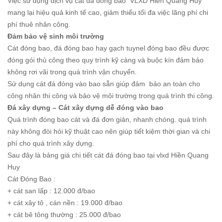
Việc sử dụng dịch vụ cát đá đóng bao VLXD Hiền Quang Huy
mang lại hiệu quả kinh tế cao, giảm thiểu tối đa việc lãng phí chi
phí thuê nhân công.
Đảm bảo vệ sinh môi trường
Cát đóng bao, đá đóng bao hay gạch tuynel đóng bao đều được
đóng gói thủ công theo quy trình kỹ càng và buộc kín đảm bảo
không rơi vãi trong quá trình vận chuyển.
Sử dụng cát đá đóng vào bao sẵn giúp đảm bảo an toàn cho
công nhân thi công và bảo vệ môi trường trong quá trình thi công.
Đá xây dựng – Cát xây dựng dễ đóng vào bao
Quá trình đóng bao cát và đá đơn giản, nhanh chóng. quá trình
này không đòi hỏi kỹ thuật cao nên giúp tiết kiệm thời gian và chi
phí cho quá trình xây dựng.
Sau đây là bảng giá chi tiết cát đá đóng bao tại vlxd Hiền Quang
Huy
Cát Đóng Bao :
+ cát san lấp : 12.000 đ/bao
+ cát xây tô , cán nền : 19.000 đ/bao
+ cát bê tông thường : 25.000 đ/bao