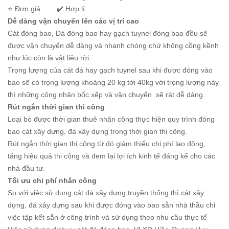
⭐️ Đơn giá ✔️ Hợp lí
Dễ dàng vận chuyển lên các vị trí cao
Cát đóng bao, Đá đóng bao hay gạch tuynel đóng bao đều sẽ
được vận chuyển dễ dàng và nhanh chóng chứ không cồng kềnh
như lúc còn là vật liệu rời.
Trọng lượng của cát đá hay gạch tuynel sau khi được đóng vào
bao sẽ có trọng lượng khoảng 20 kg tới 40kg với trọng lượng này
thì những công nhân bốc xếp và vận chuyển sẽ rát dễ dàng.
Rút ngắn thời gian thi công
Loại bỏ được thời gian thuê nhân công thực hiện quy trình đóng
bao cát xây dựng, đá xây dựng trong thời gian thi công.
Rút ngắn thời gian thi công từ đó giảm thiểu chi phí lao động,
tăng hiệu quả thi công và đem lại lợi ích kinh tế đáng kể cho các
nhà đầu tư.
Tối ưu chi phí nhân công
So với việc sử dụng cát đá xây dựng truyền thống thì cát xây
dựng, đá xây dựng sau khi được đóng vào bao sẵn nhà thầu chỉ
việc tập kết sẵn ở công trình và sử dụng theo nhu cầu thực tế