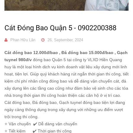
Cát Đóng Bao Quận 5 - 0902200388
Phan Hữu Lân
26, September, 2024
Cát đóng bao 12.000đ/bao , Đá đóng bao 15.000đ/bao , Gạch
tuynel 980đ/v
đóng bao Quận 5 tại công ty VLXD Hiền Quang
huy là một loại hình dịch vụ kinh doanh vật liệu xây dựng mới linh
hoạt, tiện lợi. Giúp quý khách hàng rút ngắn thời gian thi công, tiết
kiệm chi phí nhân công đóng bao và dễ dàng vận chuyển cát, đá
xây dựng lên các tầng cao cũng như đảm bảo vệ sinh cho các tòa
nhà trong thời gian thi công hoàn thiện các căn hộ ở vị trí cao.
Cát đóng bao, Đá đóng bao, Gạch tuynel đóng bao tiện lợi đang
ngày càng thông dụng trong xây dựng với những ưu điểm vượt
trội trong thi công.
⭐️ Vận chuyển ✔️ Dễ dàng vận chuyển
⭐️ Tiết kiệm ✔️ Thời gian thi công