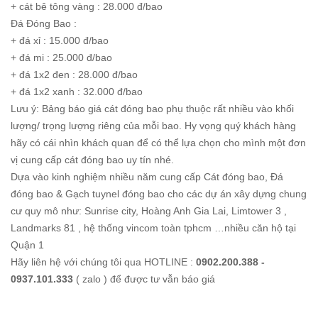
+ cát bê tông vàng : 28.000 đ/bao
Đá Đóng Bao :
+ đá xỉ : 15.000 đ/bao
+ đá mi : 25.000 đ/bao
+ đá 1x2 đen : 28.000 đ/bao
+ đá 1x2 xanh : 32.000 đ/bao
Lưu ý: Bảng báo giá cát đóng bao phụ thuộc rất nhiều vào khối
lượng/ trọng lượng riêng của mỗi bao. Hy vọng quý khách hàng
hãy có cái nhìn khách quan để có thể lựa chọn cho mình một đơn
vị cung cấp cát đóng bao uy tín nhé.
Dựa vào kinh nghiệm nhiều năm cung cấp Cát đóng bao, Đá
đóng bao & Gạch tuynel đóng bao cho các dự án xây dựng chung
cư quy mô như: Sunrise city, Hoàng Anh Gia Lai, Limtower 3 ,
Landmarks 81 , hệ thống vincom toàn tphcm …nhiều căn hộ tại
Quận 1
Hãy liên hệ với chúng tôi qua HOTLINE :
0902.200.388 -
0937.101.333
( zalo ) để được tư vẫn báo giá